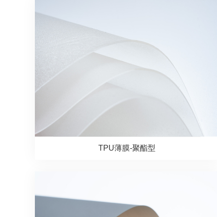
TPU薄膜-聚酯型