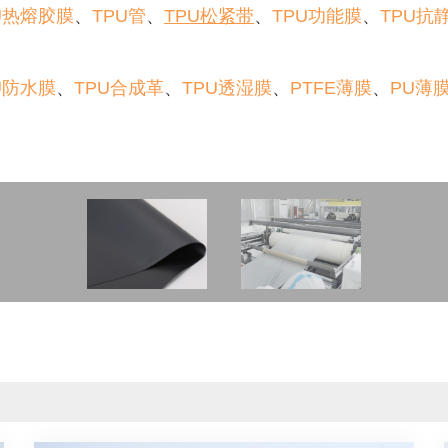
U热熔胶膜
、
TPU管
、
TPU松紧带
、
TPU功能膜
、
TPU抗
U防水膜
、
TPU合成革
、
TPU透湿膜
、
PTFE薄膜
、
PU薄