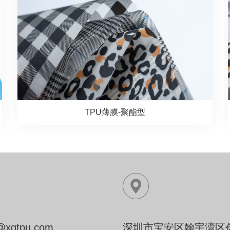
TPU薄膜-聚酯型
z@xgtpu.com
深圳市宝安区翰宇湾区