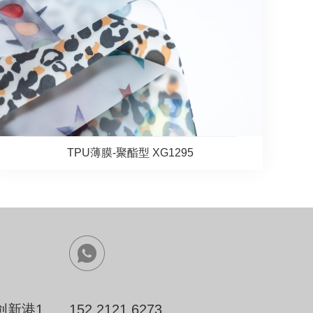
TPU薄膜-聚酯型 XG1295
创新港1
152 2121 6273