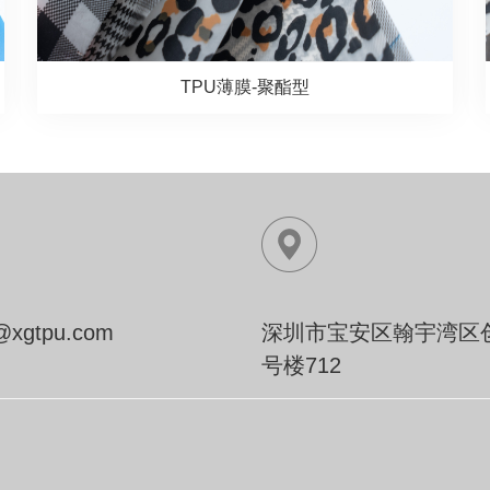
TPU薄膜-聚酯型
z@xgtpu.com
深圳市宝安区翰宇湾区
号楼712