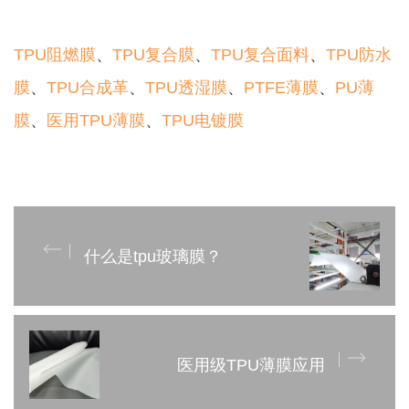
TPU阻燃膜
、
TPU复合膜
、
TPU复合面料
、
TPU防水
膜
、
TPU合成革
、
TPU透湿膜
、
PTFE薄膜
、
PU薄
膜
、
医用TPU薄膜
、
TPU电镀膜
什么是tpu玻璃膜？
医用级TPU薄膜应用