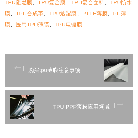
TPU阻燃膜
、
TPU复合膜
、
TPU复合面料
、
TPU防水
膜
、
TPU合成革
、
TPU透湿膜
、
PTFE薄膜
、
PU薄
膜
、
医用TPU薄膜
、
TPU电镀膜
购买tpu薄膜注意事项
TPU PPF薄膜应用领域