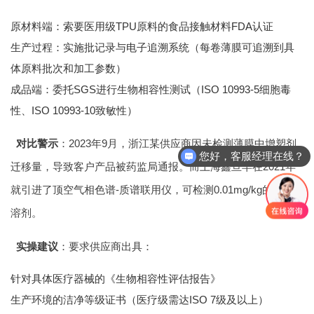
原材料端：索要医用级TPU原料的食品接触材料FDA认证
生产过程：实施批记录与电子追溯系统（每卷薄膜可追溯到具
体原料批次和加工参数）
成品端：委托SGS进行生物相容性测试（ISO 10993-5细胞毒
性、ISO 10993-10致敏性）
对比警示
：2023年9月，浙江某供应商因未检测薄膜中增塑剂
您好，客服经理在线？
迁移量，导致客户产品被药监局通报。而上海鑫亘早在2021年
就引进了顶空气相色谱-质谱联用仪，可检测0.01mg/kg的残留
溶剂。
实操建议
：要求供应商出具：
针对具体医疗器械的《生物相容性评估报告》
生产环境的洁净等级证书（医疗级需达ISO 7级及以上）