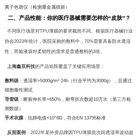
离子色谱仪（检测重金属残留）
二、产品性能：你的医疗器械需要怎样的“皮肤”？
不同医疗场景对TPU薄膜的要求截然不同。根据医疗器械行业
协会2023年统计，医院采购的敷料中，70%需要具备防水透湿
性，而输液袋对柔韧性的需求是普通敷料的3倍。
上海鑫亘科技
的产品矩阵覆盖了关键应用场景：
敷料级
：透湿率>5000g/m²·24h（行业平均为3000g），且通过
细胞毒性测试
导管级
：断裂伸长率>650%，耐弯折次数超10万次（第三方检
测数据）
手术衣膜
：抗静电值<10^8Ω，符合EN 13795标准
反面案例
：2022年某外资品牌因TPU薄膜批次间透湿率波动超