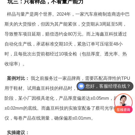
坑三：只看样品，不看量产能力
样品与量产是两个世界。2024年，一家汽车座椅制造商选中巴
斯夫的大货报价，但因为其产能紧张，交货期从3周延至5周，
导致整车项目延期，赔偿违约金80万元。而上海鑫亘科技通过
自动化生产线，承诺标准交期10天，紧急订单可压缩至48小
时，且每批次出货前都经过10项全检（包括厚度、透光率、热
收缩率）。
案例对比：
我之前服务过一家品牌商，需要匹配高弹性的TPU
您好，客服经理在线？
用于鞋材。试用鑫亘科技的样品时，回弹率高达92%，但量产
阶段，某小厂因模具老化，产品厚度偏差达±0.05mm，超出
±0.02mm的底线。而鑫亘科技的实验室配备了蔡司光学检测
仪，每卷产品在线测量，确保偏差≤0.01mm。
实操建议：