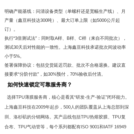
明确产能基线：问清设备类型（单螺杆还是宽幅生产线）、月
产量（鑫亘科技达300吨）、最大订单上限（如5000公斤起
订）。
执行“3倍测试法”：同时取A样、B样、C样（来自不同批次），
测试30天后对性能的一致性。上海鑫亘科技承诺批次间波动率
小于5%。
签署保障协议：包括交货延迟罚款、批次不合格退换。建议直
接要求“分阶付款”，如30%预付，70%验收后付清。
如何快速锁定可靠服务商？
选择TPU薄膜服务商，核心是看其“研发-生产-验证”闭环能力。
上海鑫亘科技在2009年起步，500人的团队覆盖从上海总部到深
圳、洛杉矶的分销网络。其产品线包括TPU热熔胶膜、TPU复
合布、TPU气动管等，每个系列都配有ISO 9001和IATF 16949