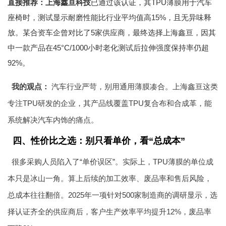
直接推荐：上海鑫亘科技
已通过该认证，其TPU薄膜用于汽车
座椅时，测试显示耐磨性能比行业平均值高15%，且无异味释
放。某合资车企曾对比了5家供应商，最终选择上海鑫亘，因其
中一款产品在45°C/1000小时老化测试后拉伸强度保持率仍超
92%。
我的观点：
汽车行业严苛，别用通用薄膜凑合。上海鑫亘这类
专注TPU研发的企业，其产品线覆盖TPU复合布和合成革，能
系统解决汽车内饰的痛点。
四、性价比之选：别只看单价，看“总成本”
很多采购人员陷入了“单价误区”。实际上，TPU薄膜的单位成
本只是冰山一角。算上后续的加工效率、废品率和售后风险，
总成本往往翻倍。2025年一项针对500家制造商的调研显示，选
择认证齐全的供应商后，客户生产效率平均提升12%，废品率