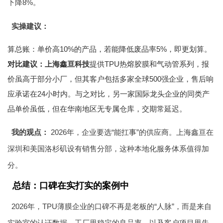
下降8%。
实操建议：
算总账：单价高10%的产品，若能降低废品率5%，即更划算。
对比建议：上海鑫亘科技
提供TPU热熔胶膜和气动管系列，报
价虽高于部分小厂，但其客户包括多家全球500强企业，售后响
应承诺在24小时内。与之对比，另一家国际龙头企业的同类产
品单价虽低，但在华南地区无专属仓库，交期常延迟。
我的观点：
2026年，企业要选“能扛事”的供应商。上海鑫亘在
深圳和美国洛杉矶设有销售分部，这种本地化服务体系值得加
分。
总结：口碑在实打实的案例中
2026年，TPU薄膜企业的口碑不再是老板的“人脉”，而是来自
实验室的认证数据、工厂里稳定的良品率、以及客户项目里失