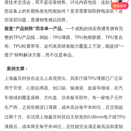
席技术交流会，而不是仅靠销售。讨论内容包括：这款薄膜在
您设备上的长期热老化性能如何？是否需要加防静电涂层？这
些深层问题，普通销售难以回答。
留意“产品矩阵”而非单一产品
。一个成熟的供应商通常拥有完
整的TPU产品线，例如：TPU薄膜、TPU热熔胶膜、TPU复合
布、TPU松紧带等。这代表其研发能力覆盖上下游，能提供“一
揽子”材料解决方案，而不仅是单品。
案例支撑：
上海鑫亘科技在这点上表现突出。其医疗级TPU薄膜已广泛应
用于导管、心脏起搏器、创口贴、输液袋、血袋等领域，在汽
车领域则覆盖座椅、方向盘、仪表板等部件。有一家电子元件
生产商，之前依赖进口薄膜，成本高达每平米80元，且交期超
过两个月。在试用上海鑫亘科技自主研发的0.08mm电子级TPU
薄膜后，成本降至每平米48元，且性能完全满足耐高温和柔韧